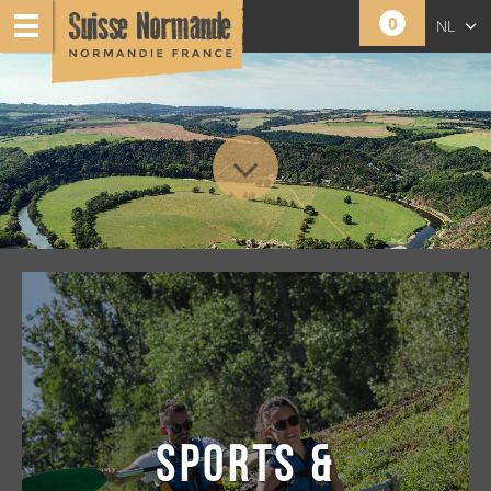
0
NL
FR
EN
SPORTS &