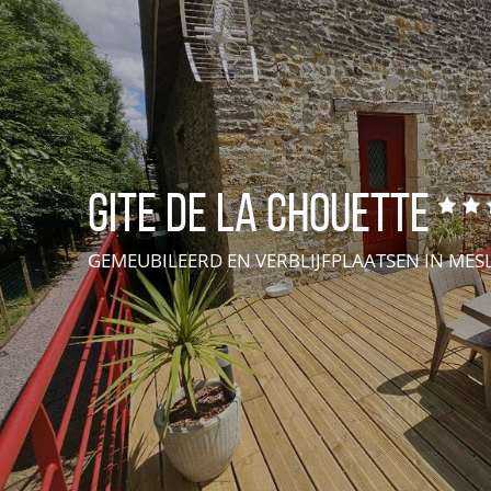
Groepsaccommodatie
Unusual accommodation
Classement et labels
Disponibilités hébergements
Gite de la Chouette
GEMEUBILEERD EN VERBLIJFPLAATSEN
IN MES