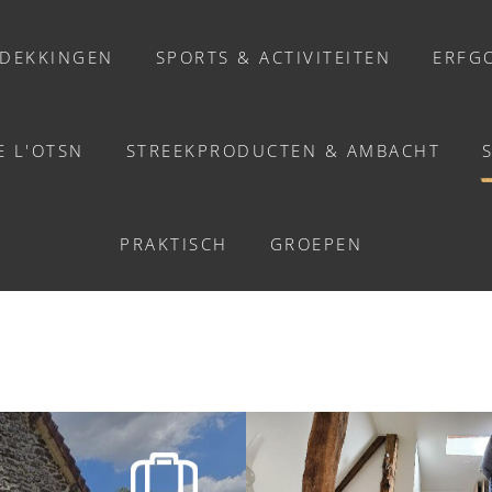
DEKKINGEN
SPORTS & ACTIVITEITEN
ERFG
E L'OTSN
STREEKPRODUCTEN & AMBACHT
ETEN
 DE LA CHOUETTE - M
PRAKTISCH
GROEPEN
VERHUUR VAN ZALEN
te de la Chouette - Meslay