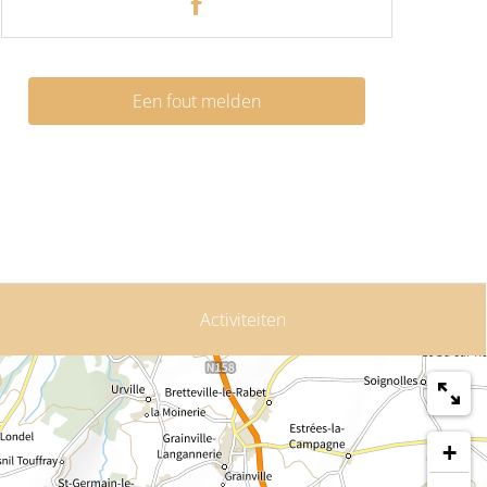
Een fout melden
Activiteiten
+