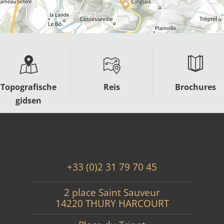
Topografische
Reis
Brochures
gidsen
+33 (0)2 31 79 70 45
2 place Saint Sauveur
14220 THURY HARCOURT