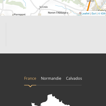
Leaflet
|
Esri
|
© IGN
France
Normandie
Calvados