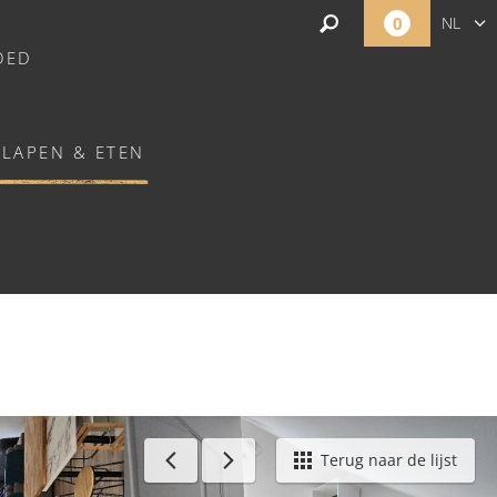
0
NL
OED
FR
EN
SLAPEN & ETEN
ESLAY
Terug naar de lijst