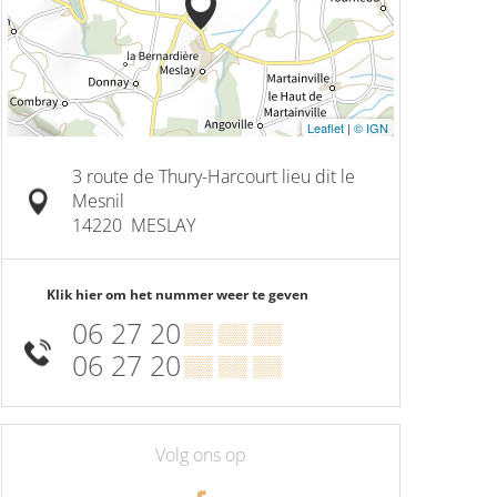
Leaflet
|
© IGN
3 route de Thury-Harcourt lieu dit le
Mesnil
14220
MESLAY
Klik hier om het nummer weer te geven
06 27 20
▒▒ ▒▒ ▒▒
06 27 20
▒▒ ▒▒ ▒▒
Volg ons op