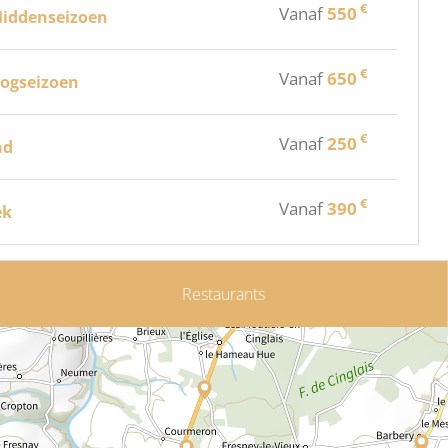
€
Vanaf
550
 Middenseizoen
€
Vanaf
650
oogseizoen
€
Vanaf
250
nd
€
Vanaf
390
ek
Restaurants