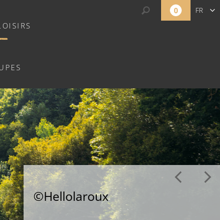
0
FR
LOISIRS
EN
NL
UPES
©Hellolaroux